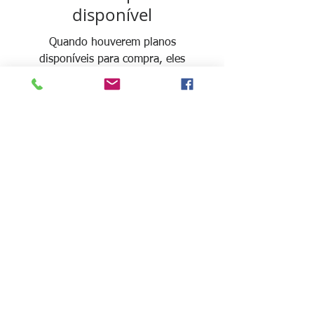
disponível
Quando houverem planos
disponíveis para compra, eles
aparecerão aqui.
Voltar para Página inicial
Solicite uma análise para engajar o
seu negócio!