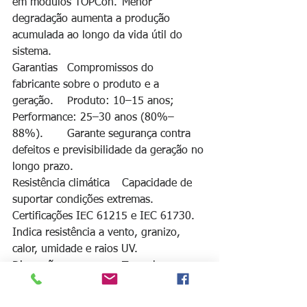
em módulos TOPCon.	Menor 
degradação aumenta a produção 
acumulada ao longo da vida útil do 
sistema.
Garantias	Compromissos do 
fabricante sobre o produto e a 
geração.	Produto: 10–15 anos; 
Performance: 25–30 anos (80%–
88%).	Garante segurança contra 
defeitos e previsibilidade da geração no 
longo prazo.
Resistência climática	Capacidade de 
suportar condições extremas.	
Certificações IEC 61215 e IEC 61730.	
Indica resistência a vento, granizo, 
calor, umidade e raios UV.
Dimensões e peso	Tamanho e 
massa dos módulos.	~2 m × 1 m; 25 
kg a 32 kg por módulo.	Impacta o 