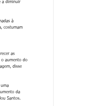
 a diminuir 
madas à 
ia, costumam 
recer as 
a o aumento do 
oagem, disse 
e uma 
 aumento da 
dou Santos.