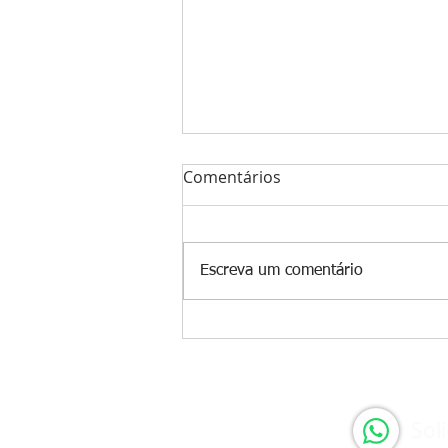
Comentários
Escreva um comentário
Nova regra pode
detalharpreço dos
combustíveis na nota fiscal
Sol