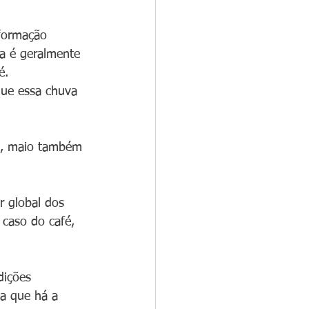
 formação 
ma é geralmente 
é.
que essa chuva 
 –, maio também 
r global dos 
caso do café, 
dições 
a que há a 