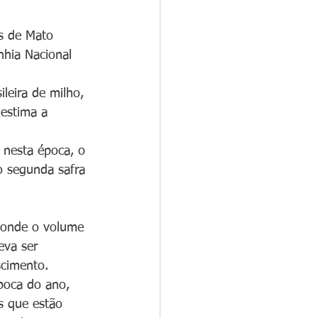
s de Mato 
hia Nacional 
leira de milho, 
estima a 
 nesta época, o 
o segunda safra 
 onde o volume 
eva ser 
scimento.
poca do ano, 
s que estão 