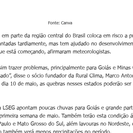
Fonte: Canva 
m parte da região central do Brasil coloca em risco a p
antadas tardiamente, mas tem ajudado no desenvolviment
que está começando, afirmaram meteorologistas.
sim trazer problemas, principalmente para Goiás e Minas 
sado”, disse o sócio fundador da Rural Clima, Marco Anto
 dia 10 de maio, as quebras nesses estados poderão ser 
a LSEG apontam poucas chuvas para Goiás e grande part
a primeira semana de maio. Também terão esta condição á
Paulo e Mato Grosso do Sul, além lavouras no Nordeste,
o também verá menos precipitações no período.