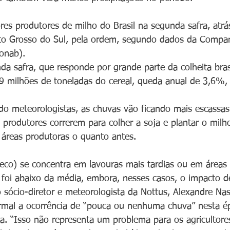
es produtores de milho do Brasil na segunda safra, atrá
to Grosso do Sul, pela ordem, segundo dados da Compan
onab).
a safra, que responde por grande parte da colheita brasi
 milhões de toneladas do cereal, queda anual de 3,6%, 
o meteorologistas, as chuvas vão ficando mais escassas
e produtores correrem para colher a soja e plantar o milh
áreas produtoras o quanto antes.
eco) se concentra em lavouras mais tardias ou em áreas
foi abaixo da média, embora, nesses casos, o impacto d
 o sócio-diretor e meteorologista da Nottus, Alexandre Na
rmal a ocorrência de “pouca ou nenhuma chuva” nesta é
sta. “Isso não representa um problema para os agricultore