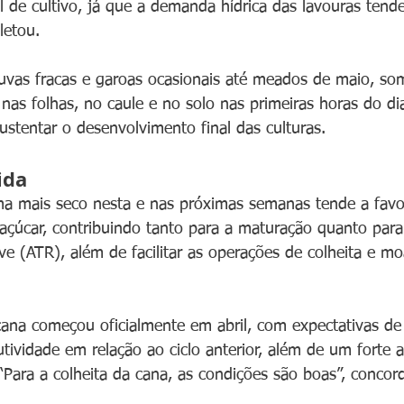
l de cultivo, já que a demanda hídrica das lavouras tende
letou.
huvas fracas e garoas ocasionais até meados de maio, so
nas folhas, no caule e no solo nas primeiras horas do d
sustentar o desenvolvimento final das culturas.
ida
ima mais seco nesta e nas próximas semanas tende a favo
açúcar, contribuindo tanto para a maturação quanto par
áve (ATR), além de facilitar as operações de colheita e m
cana começou oficialmente em abril, com expectativas d
tividade em relação ao ciclo anterior, além de um forte
“Para a colheita da cana, as condições são boas”, concor