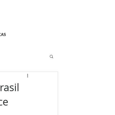
ÇAS
asil
ce