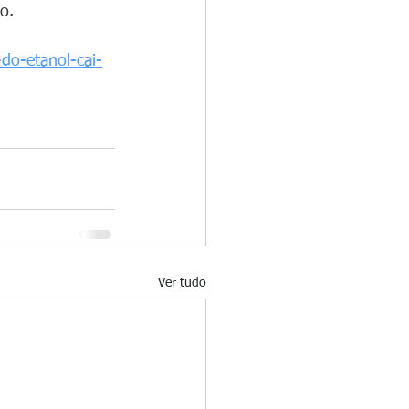
o.
do-etanol-cai-
Ver tudo