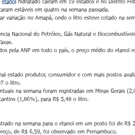
 
etanol
 hidratado caíram em 19 estados e no Distrito Fede
icaram estáveis em quatro na semana passada. 
rar variação no Amapá, onde o litro esteve cotado na se
cia Nacional do Petróleo, Gás Natural e Biocombustíveis
Taxas.
dos pela ANP em todo o país, o preço médio do etanol 
pal estado produtor, consumidor e com mais postos avali
 o litro.
entuais na semana foram registradas em Minas Gerais (2
cantins (1,86%), para R$ 5,48 o litro.
trado na semana para o etanol em um posto foi de R$ 2,
preço, de R$ 6,59, foi observado em Pernambuco.