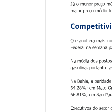
Já o menor preço méd
maior preço médio fo
Competitiv
O etanol era mais co
Federal na semana p
Na média dos postos 
gasolina, portanto 
Na Bahia, a paridad
64,28%; em Mato Gro
66,81%, em São Paul
Executivos do setor