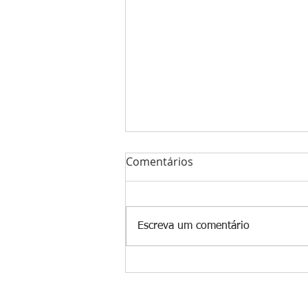
Comentários
Escreva um comentário
Governo estuda ampliar
mercado de SAF brasileiro
com participação de