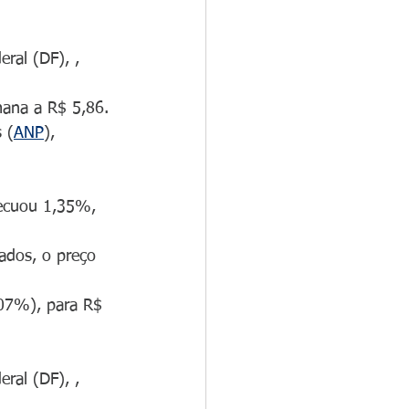
ral (DF), , 
mana a R$ 5,86. 
 (
ANP
), 
recuou 1,35%, 
ados, o preço 
,07%), para R$ 
ral (DF), , 