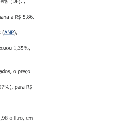
ral (DF), , 
mana a R$ 5,86. 
 (
ANP
), 
recuou 1,35%, 
ados, o preço 
,07%), para R$ 
98 o litro, em 