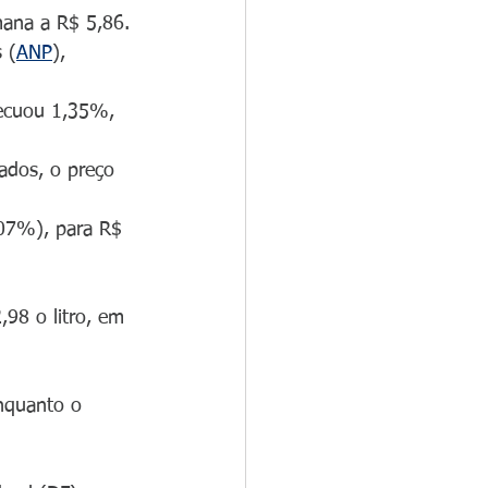
mana a R$ 5,86. 
 (
ANP
), 
recuou 1,35%, 
ados, o preço 
,07%), para R$ 
98 o litro, em 
nquanto o 