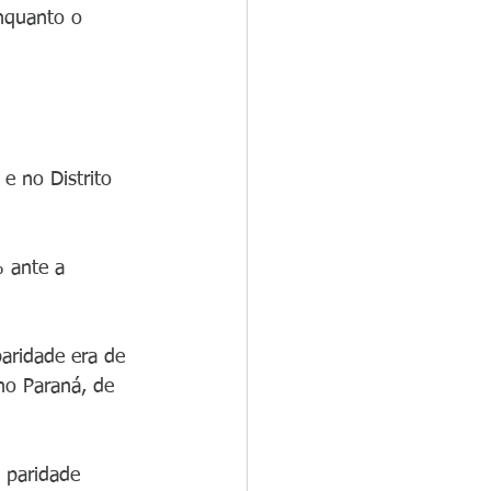
nquanto o 
e no Distrito 
 ante a 
aridade era de 
o Paraná, de 
 paridade 