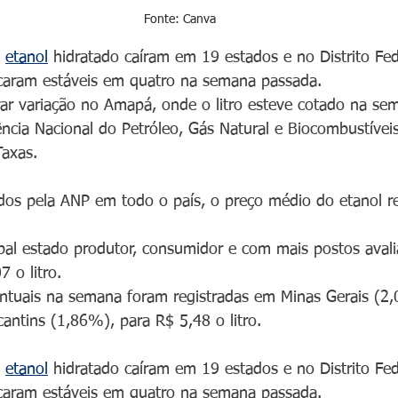
Fonte: Canva 
 
etanol
 hidratado caíram em 19 estados e no Distrito Fede
icaram estáveis em quatro na semana passada. 
rar variação no Amapá, onde o litro esteve cotado na se
cia Nacional do Petróleo, Gás Natural e Biocombustíveis
Taxas.
dos pela ANP em todo o país, o preço médio do etanol 
pal estado produtor, consumidor e com mais postos avali
 o litro.
entuais na semana foram registradas em Minas Gerais (2
cantins (1,86%), para R$ 5,48 o litro.
 
etanol
 hidratado caíram em 19 estados e no Distrito Fede
icaram estáveis em quatro na semana passada. 