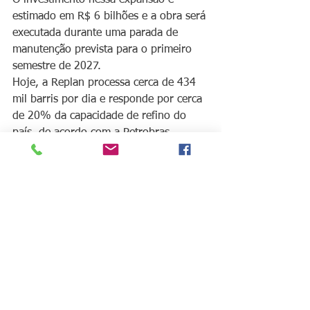
estimado em R$ 6 bilhões e a obra será 
executada durante uma parada de 
manutenção prevista para o primeiro 
semestre de 2027.
Hoje, a Replan processa cerca de 434 
mil barris por dia e responde por cerca 
de 20% da capacidade de refino do 
país, de acordo com a Petrobras.
Fonte: 
https://www.biodieselbr.com/noticias/p
etrobras-se-compromete-a-atingir-
autossuficiencia-em-diesel-ate-2030