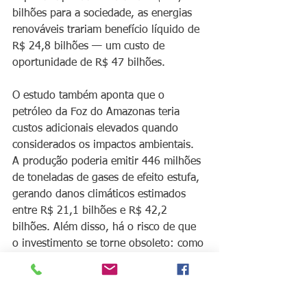
bilhões para a sociedade, as energias 
renováveis trariam benefício líquido de 
R$ 24,8 bilhões — um custo de 
oportunidade de R$ 47 bilhões.
O estudo também aponta que o 
petróleo da Foz do Amazonas teria 
custos adicionais elevados quando 
considerados os impactos ambientais. 
A produção poderia emitir 446 milhões 
de toneladas de gases de efeito estufa, 
gerando danos climáticos estimados 
entre R$ 21,1 bilhões e R$ 42,2 
bilhões. Além disso, há o risco de que 
o investimento se torne obsoleto: como 
a extração só começaria em décadas, o 
petróleo poderia chegar ao mercado 
em um cenário de queda da demanda 